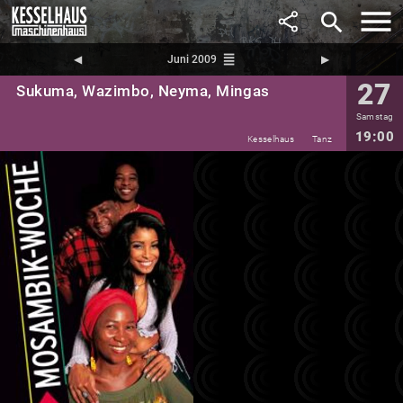
search
reorder
◀︎
Juni 2009
▶︎
27
Sukuma, Wazimbo, Neyma, Mingas
Samstag
19:00
Kesselhaus
Tanz