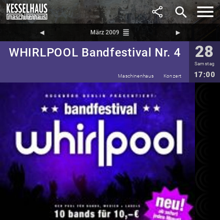
search
reorder
◀︎
März 2009
▶︎
28
WHIRLPOOL Bandfestival Nr. 4
Samstag
17:00
Maschinenhaus
Konzert