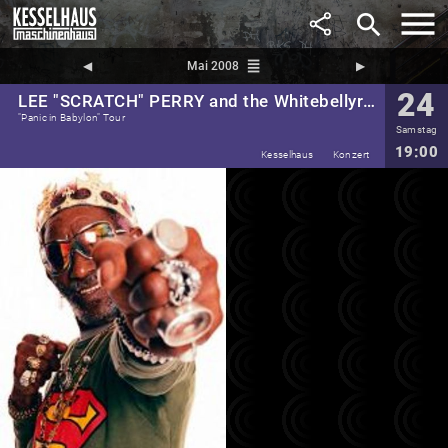
search
reorder
◀︎
Mai 2008
▶︎
24
LEE "SCRATCH" PERRY and the Whitebellyrats
"Panic in Babylon" Tour
Samstag
19:00
Kesselhaus
Konzert