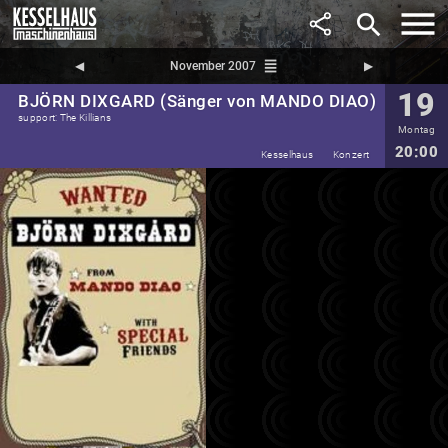
search
reorder
◀︎
November 2007
▶︎
19
BJÖRN DIXGARD (Sänger von MANDO DIAO)
support: The Killians
Montag
20:00
Kesselhaus
Konzert