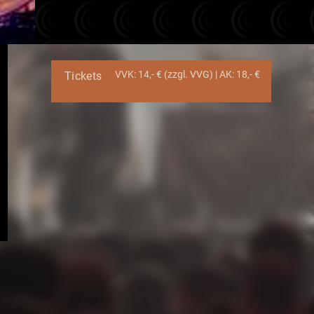
VVK: 14,- € (zzgl. VVG) | AK: 18,- €
Tickets