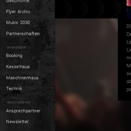
Geschichte
Flyer Archiv
Music 2030
D
Partnerschaften
D
L
Veranstalter
L
Booking
ni
Mi
Kesselhaus
s
Maschinenhaus
ab
Technik
pe
Verschiedenes
Ansprechpartner
Newsletter