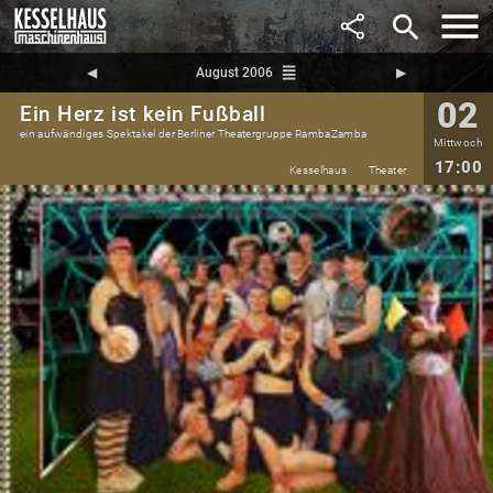
search
reorder
◀︎
August 2006
▶︎
02
Ein Herz ist kein Fußball
ein aufwändiges Spektakel der Berliner Theatergruppe RambaZamba
Mittwoch
17:00
Kesselhaus
Theater