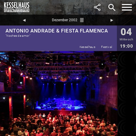
search
reorder
◀︎
Dezember 2002
▶︎
04
ANTONIO ANDRADE & FIESTA FLAMENCA
"Noches de amor"
Mittwoch
19:00
Kesselhaus
Festival