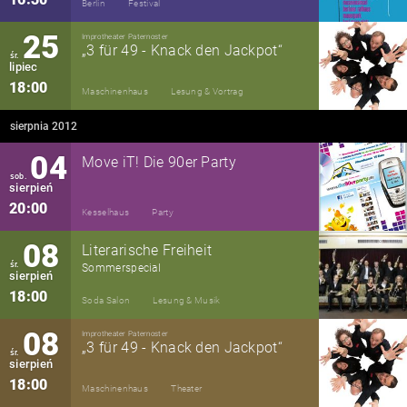
Berlin
Festival
25
Improtheater Paternoster
„3 für 49 - Knack den Jackpot“
śr.
lipiec
18:00
Maschinenhaus
Lesung & Vortrag
sierpnia 2012
04
Move iT! Die 90er Party
sob.
sierpień
20:00
Kesselhaus
Party
08
Literarische Freiheit
śr.
Sommerspecial
sierpień
18:00
Soda Salon
Lesung & Musik
08
Improtheater Paternoster
„3 für 49 - Knack den Jackpot“
śr.
sierpień
18:00
Maschinenhaus
Theater