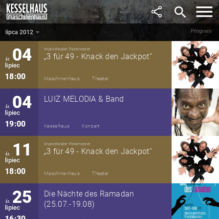
czerwiec
search
20:00
Kesselhaus
Party
Program
lipca 2012
lipca 2012
▼
04
Improtheater Paternoster
„3 für 49 - Knack den Jackpot“
śr.
lipiec
18:00
Maschinenhaus
Theater
04
LUIZ MELODIA & Band
śr.
lipiec
19:00
Kesselhaus
Konzert
11
Improtheater Paternoster
„3 für 49 - Knack den Jackpot“
śr.
lipiec
18:00
Maschinenhaus
Theater
25
Die Nächte des Ramadan
śr.
(25.07.-19.08)
lipiec
16:30