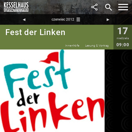
search
reorder
◀︎
czerwiec 2012
▶︎
17
Fest der Linken
niedziela
09:00
Innenhöfe
Lesung & Vortrag