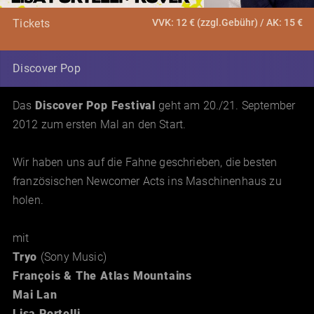
VVK: 12 € (zzgl.Gebühr) / AK: 15 €
Tickets
Discover Pop
Das
Discover Pop Festival
geht am 20./21. September
2012 zum ersten Mal an den Start.
Wir haben uns auf die Fahne geschrieben, die besten
französischen Newcomer Acts ins Maschinenhaus zu
holen.
mit
Tryo
(Sony Music)
François & The Atlas Mountains
Mai Lan
Lisa Portelli