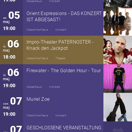
Kesselhaus
Konzert
05
Orient Expressions - DAS KONZERT
wt.
IST ABGESAGT!
maj
19:00
Maschinenhaus
Konzert
06
Impro-Theater PATERNOSTER -
śr.
Knack den Jackpot
maj
18:00
Maschinenhaus
Theater
06
Firewater - The Golden Hour - Tour
śr.
maj
19:00
Kesselhaus
Konzert
07
Muriel Zoe
czw.
maj
19:00
Maschinenhaus
Konzert
07
GESCHLOSSENE VERANSTALTUNG