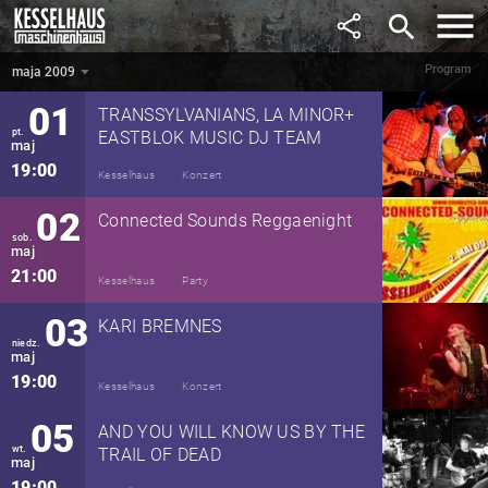
kwiecień
search
20:00
Maschinenhaus
Party
Program
maja 2009
maja 2009
▼
01
TRANSSYLVANIANS, LA MINOR+
pt.
EASTBLOK MUSIC DJ TEAM
maj
19:00
Kesselhaus
Konzert
02
Connected Sounds Reggaenight
sob.
maj
21:00
Kesselhaus
Party
03
KARI BREMNES
niedz.
maj
19:00
Kesselhaus
Konzert
05
AND YOU WILL KNOW US BY THE
wt.
TRAIL OF DEAD
maj
19:00