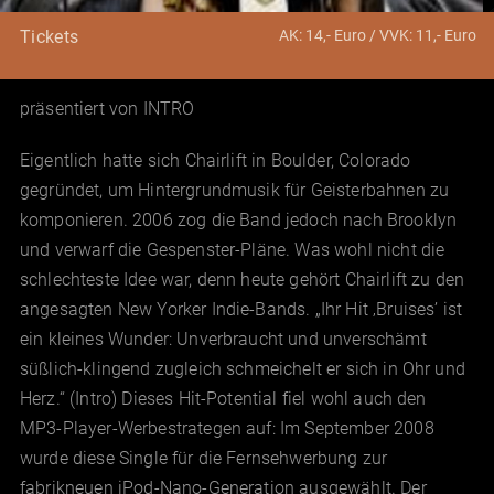
AK: 14,- Euro / VVK: 11,- Euro
Tickets
präsentiert von INTRO
Eigentlich hatte sich Chairlift in Boulder, Colorado
gegründet, um Hintergrundmusik für Geisterbahnen zu
komponieren. 2006 zog die Band jedoch nach Brooklyn
und verwarf die Gespenster-Pläne. Was wohl nicht die
schlechteste Idee war, denn heute gehört Chairlift zu den
angesagten New Yorker Indie-Bands. „Ihr Hit ‚Bruises’ ist
ein kleines Wunder: Unverbraucht und unverschämt
süßlich-klingend zugleich schmeichelt er sich in Ohr und
Herz.“ (Intro) Dieses Hit-Potential fiel wohl auch den
MP3-Player-Werbestrategen auf: Im September 2008
wurde diese Single für die Fernsehwerbung zur
fabrikneuen iPod-Nano-Generation ausgewählt. Der