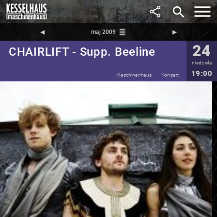
search
reorder
◀︎
maj 2009
▶︎
24
CHAIRLIFT - Supp. Beeline
niedziela
19:00
Maschinenhaus
Konzert