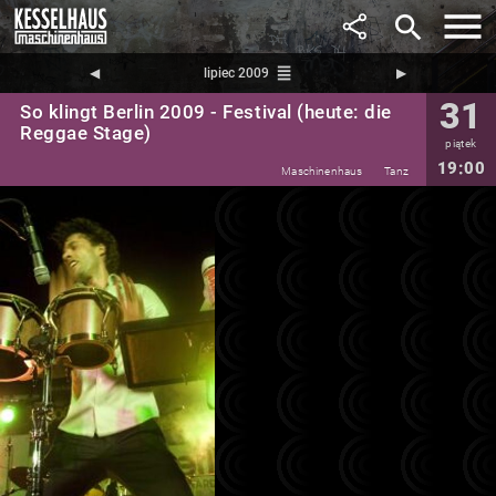
search
reorder
◀︎
lipiec 2009
▶︎
31
So klingt Berlin 2009 - Festival (heute: die
Reggae Stage)
piątek
19:00
Maschinenhaus
Tanz