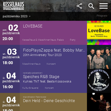
wrzesień
search
18:00
Kesselhaus & Maschinenhaus
Party
Program
października 2023
października 2023
▼
02
LOVEBASE
pon.
październik
20:00
Kesselhaus & Maschinenhaus, Palais
Party
03
FidoPlaysZappa feat. Bobby Martin
wt.
20th Anniversary Tour 2023
październik
18:00
Maschinenhaus
Konzert
04
rockradio präsentiert
Speiches R&B Stage
śr.
październik
Kuhles TNT feat. Beata Kossowska
16:00
Kulturbrauerei
Konzert
04
Improtheater Paternoster
Dein Held - Deine Geschichte
śr.
październik
18:00