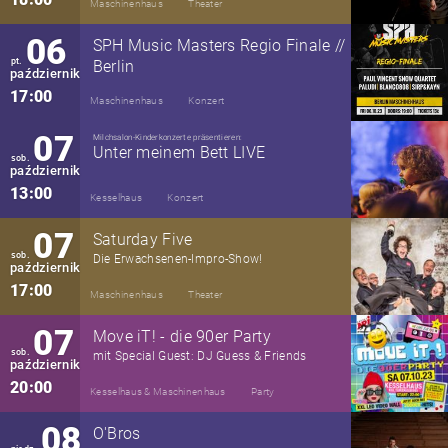
Maschinenhaus
Theater
06
SPH Music Masters Regio Finale //
pt.
Berlin
październik
17:00
Maschinenhaus
Konzert
07
Milchsalon-Kinderkonzerte präsentieren:
Unter meinem Bett LIVE
sob.
październik
13:00
Kesselhaus
Konzert
07
Saturday Five
sob.
Die Erwachsenen-Impro-Show!
październik
17:00
Maschinenhaus
Theater
07
Move iT! - die 90er Party
sob.
mit Special Guest: DJ Guess & Friends
październik
20:00
Kesselhaus & Maschinenhaus
Party
08
O'Bros