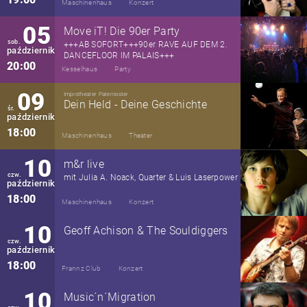
Maschinenhaus
Konzert
05
Move iT! Die 90er Party
sob.
+++AB SOFORT+++90er RAVE AUF DEM 2.
październik
DANCEFLOOR IM PALAIS+++
20:00
Kesselhaus
Party
09
Improtheater Paternoster
Dein Held - Deine Geschichte
śr.
październik
18:00
Maschinenhaus
Theater
10
m&r live
czw.
mit Julia A. Noack, Quarter & Luis Laserpower
październik
18:00
Maschinenhaus
Konzert
10
Geoff Achison & The Souldiggers
czw.
październik
18:00
Frannz Club
Konzert
10
Music´n´Migration