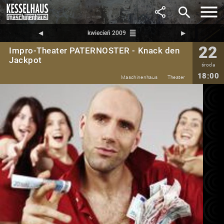
search
reorder
◀︎
kwiecień 2009
▶︎
22
Impro-Theater PATERNOSTER - Knack den
Jackpot
środa
18:00
Maschinenhaus
Theater