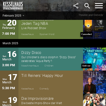
Wed
Die beste Impro-Show der Welt
search
February
7:00 PM
Maschinenhaus
Theatre
Theater and Comedy
February 2025
▼
20
Contra Create und Julep präsentieren
Jeden Tag NBA
Thu
February
Live Podcast Show
7:00 PM
Kesselhaus
Spoken Word
Cancelled
March 2025
16
Dizzy Disco
Sun
Our children's disco dolphin "Dizzy Disco"
March
celebrates "Aqua Party"!
3:00 PM
Maschinenhaus
Children
Sold out
17
Till Reiners' Happy Hour
Mon
March
5:30 PM
Kesselhaus
Comedy
19
Die Improvisionäre
Wed
Die beste Impro-Show der Welt
March