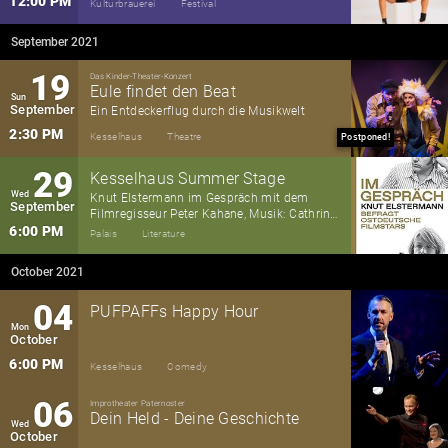
12:00 PM
Kulturbrauerei
Festival
September 2021
19
Das Kinder-Theater-Konzert
Eule findet den Beat
Sun
September
Ein Entdeckerflug durch die Musikwelt
2:30 PM
Kesselhaus
Theatre
Postponed!
29
Kesselhaus Summer Stage
Wed
Knut Elstermann im Gespräch mit dem
September
Filmregisseur Peter Kahane, Musik: Cathrin
Pfeifer
6:00 PM
Palais
Literature
October 2021
04
PUFPAFFs Happy Hour
Mon
October
6:00 PM
Kesselhaus
Comedy
06
Improtheater Paternoster
Dein Held - Deine Geschichte
Wed
October