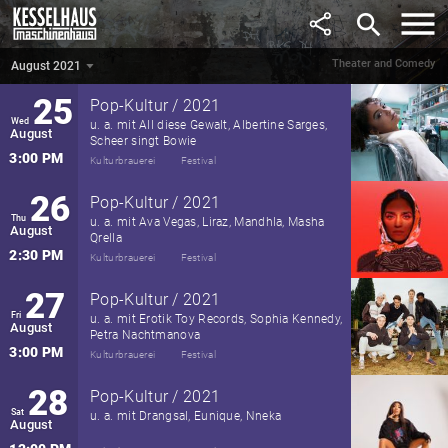
June
search
6:00 PM
Kesselhaus
Comedy
Theater and Comedy
August 2021
August 2021
▼
25
Pop-Kultur / 2021
Wed
u. a. mit All diese Gewalt, Albertine Sarges,
August
Scheer singt Bowie
3:00 PM
Kulturbrauerei
Festival
26
Pop-Kultur / 2021
Thu
u. a. mit Ava Vegas, Liraz, Mandhla, Masha
August
Qrella
2:30 PM
Kulturbrauerei
Festival
27
Pop-Kultur / 2021
Fri
u. a. mit Erotik Toy Records, Sophia Kennedy,
August
Petra Nachtmanova
3:00 PM
Kulturbrauerei
Festival
28
Pop-Kultur / 2021
Sat
u. a. mit Drangsal, Eunique, Nneka
August