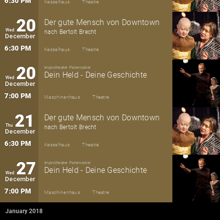
6:30 PM
Kesselhaus
Theatre
20
Der gute Mensch von Downtown
Wed
nach Bertolt Brecht
December
6:30 PM
Kesselhaus
Theatre
20
Improtheater Paternoster
Dein Held - Deine Geschichte
Wed
December
7:00 PM
Maschinenhaus
Theatre
21
Der gute Mensch von Downtown
Thu
nach Bertolt Brecht
December
6:30 PM
Kesselhaus
Theatre
27
Improtheater Paternoster
Dein Held - Deine Geschichte
Wed
December
7:00 PM
Maschinenhaus
Theatre
January 2018