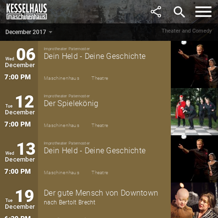
November
search
7:00 PM
Maschinenhaus
Theatre
Theater and Comedy
December 2017
December 2017
▼
06
Improtheater Paternoster
Dein Held - Deine Geschichte
Wed
December
7:00 PM
Maschinenhaus
Theatre
12
Improtheater Paternoster
Der Spielekönig
Tue
December
7:00 PM
Maschinenhaus
Theatre
13
Improtheater Paternoster
Dein Held - Deine Geschichte
Wed
December
7:00 PM
Maschinenhaus
Theatre
19
Der gute Mensch von Downtown
Tue
nach Bertolt Brecht
December