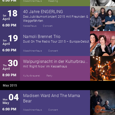
6:00 PM
Maschinenhaus
Reading
18
40 Jahre ENGERLING
Sat
Das Jubiläums-Konzert 2015 mit Freunden &
April
Weggefährten
6:00 PM
Kesselhaus
Concert
19
Namoli Brennet Trio
Sun
Dust On The Radio Tour 2015 – Europa-Debüt
April
6:00 PM
Maschinenhaus
Concert
30
Walpurgisnacht in der Kulturbrauerei
Thu
mit 'Right Now' im Kesselhaus
April
8:00 PM
Kulturbrauerei
Party
May 2015
04
Madisen Ward And The Mama
Mon
Bear
May
6:00 PM
Maschinenhaus
Concert