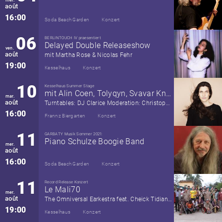
août
16:00
Soda Beach Garden
Konzert
06
BERLINTOUCH IV praesentiert
Delayed Double Releaseshow
ven.
août
mit Martha Rose & Nicolas Fehr
19:00
Kesselhaus
Konzert
10
Kesselhaus Summer Stage
mit Alin Coen, Tolyqyn, Svavar Knutur
mar.
août
Turntables: DJ Clarice Moderation: Christoph Schrag (Radio Fritz)
16:00
Frannz Biergarten
Konzert
11
GARBATY Musik Sommer 2021:
Piano Schulze Boogie Band
mer.
août
16:00
Soda Beach Garden
Konzert
11
Record Release Konzert
Le Mali70
mer.
août
The Omniversal Earkestra feat. Cheick Tidiane Seck, Mariam Kone & Aly Këita
19:00
Kesselhaus
Konzert