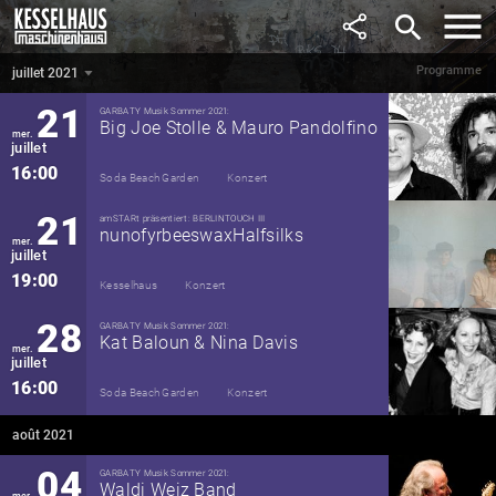
juin
search
19:00
Kesselhaus
Konzert
Programme
juillet 2021
juillet 2021
▼
21
GARBATY Musik Sommer 2021:
Big Joe Stolle & Mauro Pandolfino
mer.
juillet
16:00
Soda Beach Garden
Konzert
21
amSTARt präsentiert: BERLINTOUCH III
nunofyrbeeswaxHalfsilks
mer.
juillet
19:00
Kesselhaus
Konzert
28
GARBATY Musik Sommer 2021:
Kat Baloun & Nina Davis
mer.
juillet
16:00
Soda Beach Garden
Konzert
août 2021
04
GARBATY Musik Sommer 2021:
Waldi Weiz Band
mer.