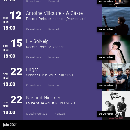
Kesselhaus
Konzert
Verschoben
12
Antoine Villoutreix & Gäste
mer.
Record-Release-Konzert „Promenade“
mai
18:00
Kesselhaus
Konzert
Verschoben
15
Liv Solveig
sam.
Record-Release-Konzert
mai
18:00
Kesselhaus
Konzert
Verschoben
22
Engst
sam.
Schöne Neue Welt-Tour 2021
mai
18:00
Kesselhaus
Konzert
Verschoben
22
Nie und Nimmer
sam.
Laute Stille Akustik Tour 2020
mai
18:00
Maschinenhaus
Konzert
Verschoben
juin 2021