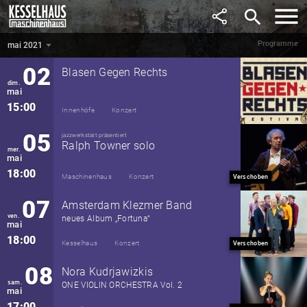
avril
search
18:00
Maschinenhaus
Konzert
Abgesagt
Programme
mai 2021
mai 2021
▼
02
Blasen Gegen Rechts
dim.
mai
15:00
Innenhöfe
Konzert
05
jazzwerkstatt präsentiert
Ralph Towner solo
mer.
mai
18:00
Maschinenhaus
Konzert
Verschoben
07
Amsterdam Klezmer Band
ven.
neues Album „Fortuna“
mai
18:00
Kesselhaus
Konzert
Verschoben
08
Nora Kudrjawizkis
sam.
ONE VIOLIN ORCHESTRA Vol. 2
mai
17:00