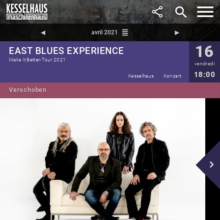
search
reorder
◀︎
avril 2021
▶︎
16
EAST BLUES EXPERIENCE
Make It Better-Tour 2021
vendredi
18:00
Kesselhaus
Konzert
Verschoben
navigate_next