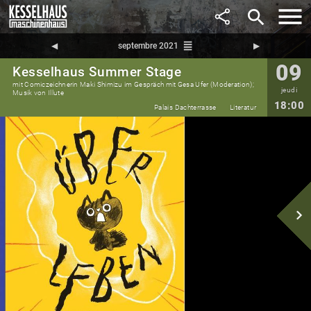
search
reorder
◀︎
septembre 2021
▶︎
09
Kesselhaus Summer Stage
mit Comiczeichnerin Maki Shimizu im Gespräch mit Gesa Ufer (Moderation);
jeudi
Musik von Illute
18:00
Palais Dachterrasse
Literatur
navigate_next