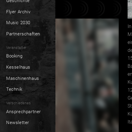
Geschichte
Flyer Archiv
Music 2030
In
Partnerschaften
Mi
ei
Veranstalter
de
Booking
15
Ba
Kesselhaus
e
Maschinenhaus
Ku
Technik
1
Ge
Verschiedenes
S
Ansprechpartner
Kü
It
Newsletter