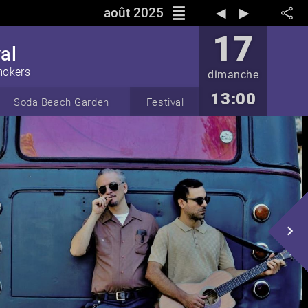
reorder
août 2025
◀︎
▶︎
17
al
mokers
dimanche
13:00
Soda Beach Garden
Festival
navigate_next