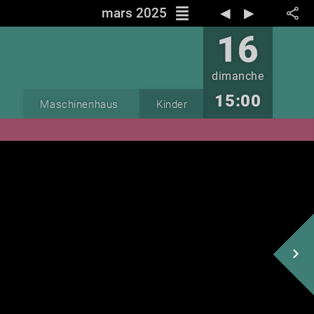
reorder
mars 2025
◀︎
▶︎
16
dimanche
15:00
Maschinenhaus
Kinder
navigate_next