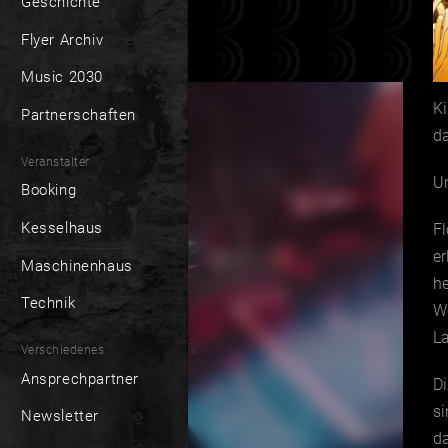
Geschichte
Flyer Archiv
Music 2030
Ki
Partnerschaften
d
Veranstalter
Un
Booking
Kesselhaus
Fl
er
Maschinenhaus
he
Technik
W
L
Verschiedenes
Ansprechpartner
Di
si
Newsletter
da