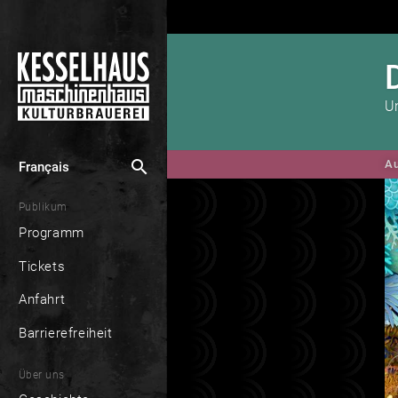
Un
search
Au
Français
Publikum
Programm
Tickets
Anfahrt
Barrierefreiheit
Über uns