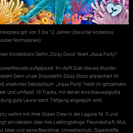
nderpreis gilt von 3 bis 12 Jahren (darunter kostenlos,
arüber Normalpreis)
ser Kinderdisco Delfin „Dizzy Disco” feiert „Aqua Party”!
ossenfreunde aufgepasst: Ihr dürft Euer blaues Wunder
leben! Denn unser Discodelfin Dizzy Disco präsentiert ihr
iß ersehntes Debütalbum. „Aqua Party“ heißt ihr glitzerndes
erk und umfasst 18 Tracks, mit denen eine blauwalgroße
adung gute Laune samt Tiefgang angespült wird.
zzy wohnt mit ihrer Ocean Crew in der Lagune Nr. 3 und
ngt am liebsten über ihre Lieblingsdinge: Freundschaft, Mut,
s Meer und seine Bewohner, Umweltschutz, Superkräfte,