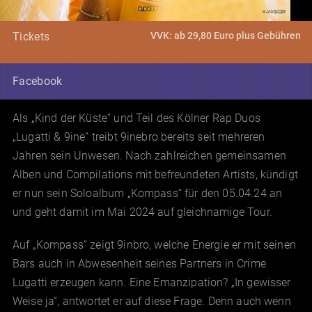
Jan Sour
©
VVK: ab 29,80 Euro plus Gebühren
Tickets
Facebook
Als „Kind der Küste“ und Teil des Kölner Rap Duos
„Lugatti & 9ine“ treibt 9inebro bereits seit mehreren
Jahren sein Unwesen. Nach zahlreichen gemeinsamen
Alben und Compilations mit befreundeten Artists, kündigt
er nun sein Soloalbum „Kompass“ für den 05.04.24 an
und geht damit im Mai 2024 auf gleichnamige Tour.
Auf „Kompass“ zeigt 9inbro, welche Energie er mit seinen
Bars auch in Abwesenheit seines Partners in Crime
Lugatti erzeugen kann. Eine Emanzipation? „In gewisser
Weise ja“, antwortet er auf diese Frage. Denn auch wenn