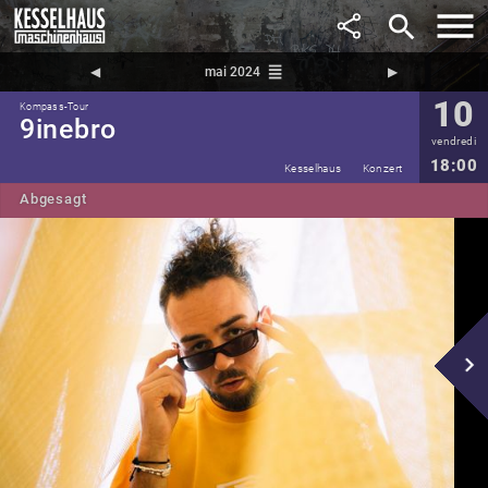
search
reorder
◀︎
mai 2024
▶︎
10
Kompass-Tour
9inebro
vendredi
18:00
Kesselhaus
Konzert
Abgesagt
navigate_next