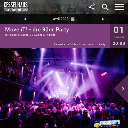
search
reorder
◀︎
avril 2023
▶︎
01
Move iT! - die 90er Party
mit Special Guest: DJ Guess & Friends
samedi
20:00
Kesselhaus & Maschinenhaus
Party
navigate_next