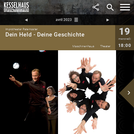
search
reorder
◀︎
avril 2023
▶︎
19
Improtheater Paternoster
Dein Held - Deine Geschichte
mercredi
18:00
Maschinenhaus
Theater
navigate_next