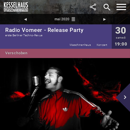
search
reorder
◀︎
mai 2020
▶︎
30
Radio Vomeer - Release Party
erste Berliner Techno-Revue
samedi
19:00
Maschinenhaus
Konzert
Verschoben
navigate_next