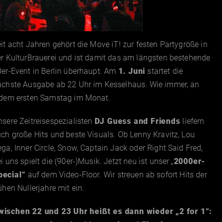
it acht Jahren gehört die Move iT! zur festen Partygröße in
r KulturBrauerei und ist damit das am längsten bestehende
er-Event in Berlin überhaupt. Am
1. Juni
startet die
ächste Ausgabe ab 22 Uhr im Kesselhaus. Wie immer, an
edem ersten Samstag im Monat.
sere Zeitreisespezialisten
DJ Guess and Friends
liefern
ch große Hits und beste Visuals. Ob Lenny Kravitz, Lou
ga, Inner Circle, Snow, Captain Jack oder Right Said Fred,
i uns spielt die (90er-)Musik. Jetzt neu ist unser „
2000er-
pecial“
auf dem Video-Floor. Wir streuen ab sofort Hits der
ühen Nullerjahre mit ein.
wischen 22 und 23 Uhr heißt es dann wieder „2 for 1“: