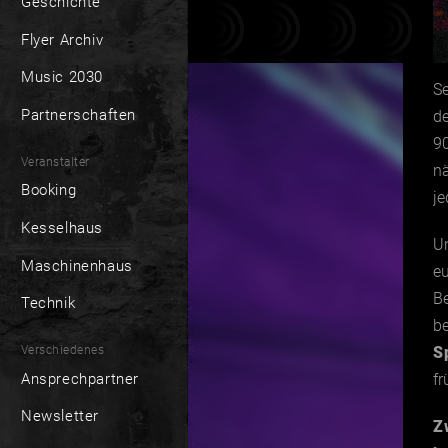
Geschichte
Flyer Archiv
Music 2030
Se
Partnerschaften
de
90
Veranstalter
n
Booking
j
Kesselhaus
Un
Maschinenhaus
eu
Be
Technik
be
Verschiedenes
S
Ansprechpartner
fr
Newsletter
Z