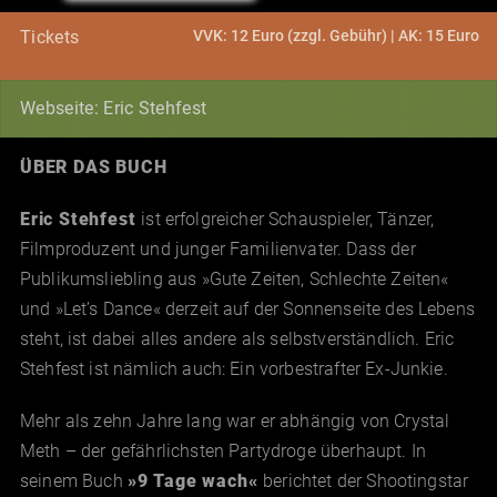
VVK: 12 Euro (zzgl. Gebühr) | AK: 15 Euro
Tickets
Webseite: Eric Stehfest
ÜBER DAS BUCH
Eric Stehfest
ist erfolgreicher Schauspieler, Tänzer,
Filmproduzent und junger Familienvater. Dass der
Publikumsliebling aus »Gute Zeiten, Schlechte Zeiten«
und »Let’s Dance« derzeit auf der Sonnenseite des Lebens
steht, ist dabei alles andere als selbstverständlich. Eric
Stehfest ist nämlich auch: Ein vorbestrafter Ex-Junkie.
Mehr als zehn Jahre lang war er abhängig von Crystal
Meth – der gefährlichsten Partydroge überhaupt. In
seinem Buch
»9 Tage wach«
berichtet der Shootingstar