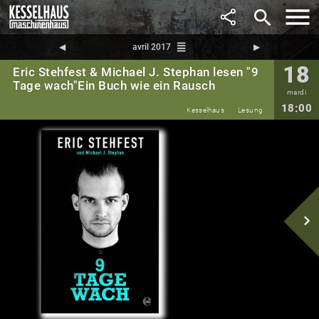
search
reorder
◀︎
avril 2017
▶︎
18
Eric Stehfest & Michael J. Stephan lesen "9
Tage wach"Ein Buch wie ein Rausch
mardi
18:00
Kesselhaus
Lesung
navigate_next