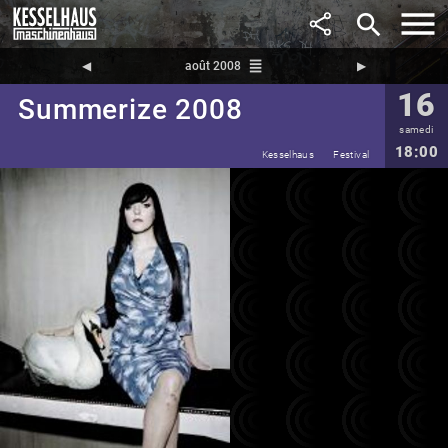
search
reorder
◀︎
août 2008
▶︎
16
Summerize 2008
samedi
18:00
Kesselhaus
Festival