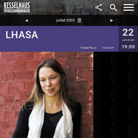
search
reorder
◀︎
juillet 2005
▶︎
22
LHASA
vendredi
19:00
Kesselhaus
Konzert