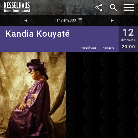
search
reorder
◀︎
janvier 2003
▶︎
12
Kandia Kouyaté
dimanche
20:00
Kesselhaus
Konzert