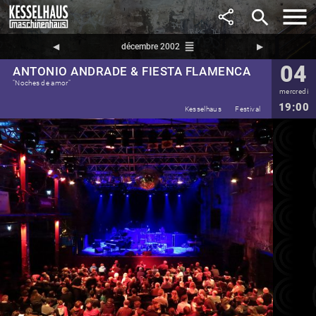
search
reorder
◀︎
décembre 2002
▶︎
04
ANTONIO ANDRADE & FIESTA FLAMENCA
"Noches de amor"
mercredi
19:00
Kesselhaus
Festival