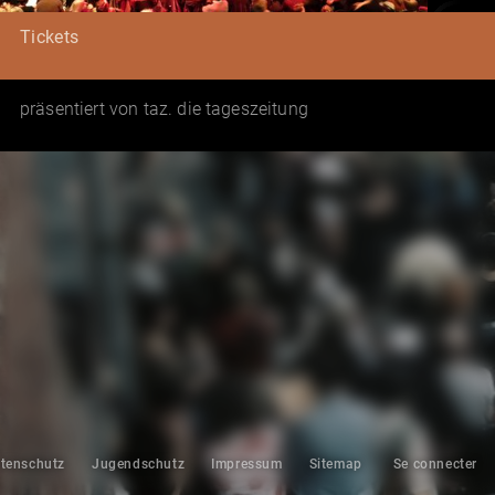
Tickets
präsentiert von taz. die tageszeitung
tenschutz
Jugendschutz
Impressum
Sitemap
Se connecter