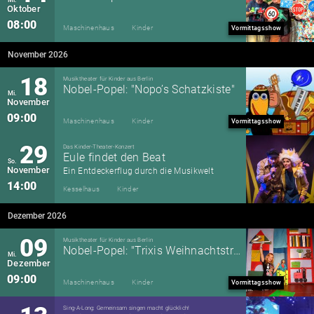
Oktober
08:00
Maschinenhaus
Kinder
Vormittagsshow
November 2026
18
Musiktheater für Kinder aus Berlin
Nobel-Popel: "Nopo’s Schatzkiste"
Mi.
November
09:00
Maschinenhaus
Kinder
Vormittagsshow
29
Das Kinder-Theater-Konzert
Eule findet den Beat
So.
November
Ein Entdeckerflug durch die Musikwelt
14:00
Kesselhaus
Kinder
Dezember 2026
09
Musiktheater für Kinder aus Berlin
Nobel-Popel: "Trixis Weihnachtstraum – eine Zauberwaldgeschichte"
Mi.
Dezember
09:00
Maschinenhaus
Kinder
Vormittagsshow
Sing-A-Long: Gemeinsam singen macht glücklich!