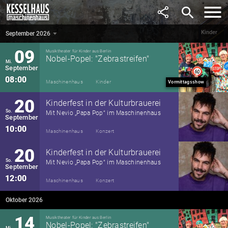
search
Kinder
September 2026
September 2026
▼
09
Musiktheater für Kinder aus Berlin
Nobel-Popel: "Zebrastreifen"
Mi.
September
08:00
Maschinenhaus
Kinder
Vormittagsshow
20
Kinderfest in der Kulturbrauerei
So.
Mit Nevio „Papa Pop“ im Maschinenhaus
September
10:00
Maschinenhaus
Konzert
20
Kinderfest in der Kulturbrauerei
So.
Mit Nevio „Papa Pop“ im Maschinenhaus
September
12:00
Maschinenhaus
Konzert
Oktober 2026
14
Musiktheater für Kinder aus Berlin
Nobel-Popel: "Zebrastreifen"
Mi.