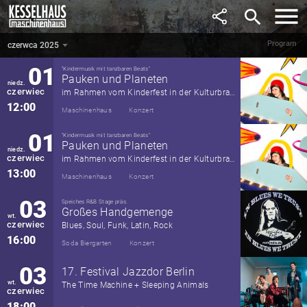
maj
Mit Ex Sofa, Voran Voran, Animal Fears, Silky Psyche
search
18:00
Maschinenhaus
Konzert
Program
czerwca 2025
czerwca 2025
▼
01
"Kindermusik mit tanzbaren Beats"
Pauken und Planeten
niedz.
czerwiec
im Rahmen vom Kinderfest in der Kulturbrauerei
12:00
Maschinenhaus
Konzert
01
"Kindermusik mit tanzbaren Beats"
Pauken und Planeten
niedz.
czerwiec
im Rahmen vom Kinderfest in der Kulturbrauerei
13:00
Maschinenhaus
Konzert
03
Speiches R&B Stage präs.
Großes Handgemenge
wt.
czerwiec
Blues, Soul, Funk, Latin, Rock
16:00
Soda Biergarten
Konzert
03
17. Festival Jazzdor Berlin
wt.
The Time Machine + Sleeping Animals
czerwiec
18:00