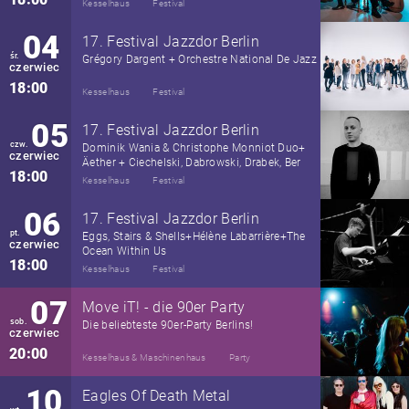
Kesselhaus
Festival
04
17. Festival Jazzdor Berlin
śr.
Grégory Dargent + Orchestre National De Jazz
czerwiec
18:00
Kesselhaus
Festival
05
17. Festival Jazzdor Berlin
czw.
Dominik Wania & Christophe Monniot Duo+
czerwiec
Äether + Ciechelski, Dabrowski, Drabek, Ber
18:00
Kesselhaus
Festival
06
17. Festival Jazzdor Berlin
pt.
Eggs, Stairs & Shells+Hélène Labarrière+The
czerwiec
Ocean Within Us
18:00
Kesselhaus
Festival
07
Move iT! - die 90er Party
sob.
Die beliebteste 90er-Party Berlins!
czerwiec
20:00
Kesselhaus & Maschinenhaus
Party
10
Eagles Of Death Metal