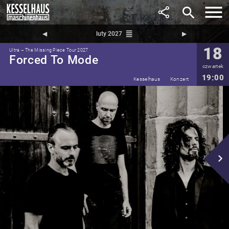
search
reorder
◀︎
luty 2027
▶︎
18
Ultra – The Missing Piece Tour 2027
Forced To Mode
czwartek
19:00
Kesselhaus
Konzert
navigate_next