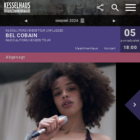
search
reorder
◀︎
sierpień 2024
▶︎
05
RADICAL FORGIVENESS TOUR UNPLUGGED
BEL COBAIN
RADICAL FORGIVENESS TOUR
poniedziałek
18:00
Maschinenhaus
Konzert
Abgesagt
navigate_next