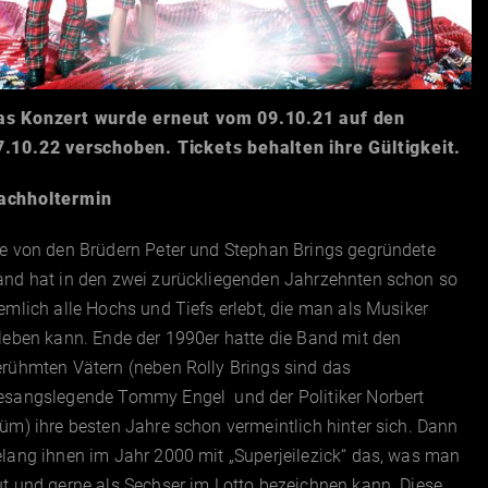
as Konzert wurde erneut vom 09.10.21 auf den
7.10.22 verschoben. Tickets behalten ihre Gültigkeit.
achholtermin
ie von den Brüdern Peter und Stephan Brings gegründete
and hat in den zwei zurückliegenden Jahrzehnten schon so
emlich alle Hochs und Tiefs erlebt, die man als Musiker
leben kann. Ende der 1990er hatte die Band mit den
rühmten Vätern (neben Rolly Brings sind das
esangslegende Tommy Engel und der Politiker Norbert
üm) ihre besten Jahre schon vermeintlich hinter sich. Dann
lang ihnen im Jahr 2000 mit „Superjeilezick“ das, was man
t und gerne als Sechser im Lotto bezeichnen kann. Diese