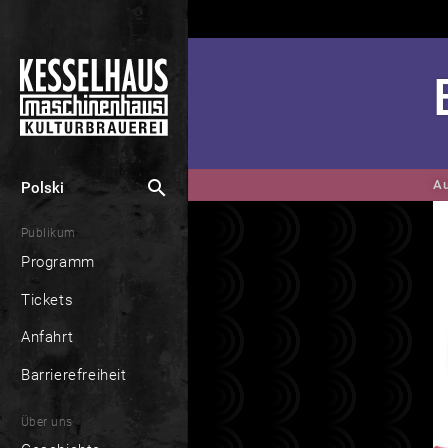
search
Au
Polski
Publikum
Programm
Tickets
Anfahrt
Barrierefreiheit
Über uns