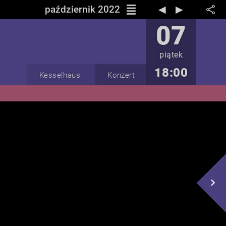
reorder
październik 2022
◀︎
▶︎
07
piątek
18:00
Kesselhaus
Konzert
navigate_next