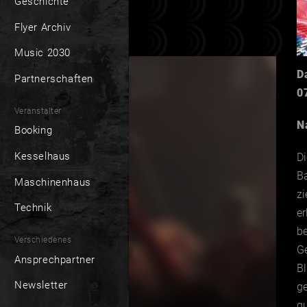
Geschichte
Flyer Archiv
Music 2030
D
Partnerschaften
0
Veranstalter
N
Booking
Kesselhaus
D
B
Maschinenhaus
zi
Technik
er
be
Verschiedenes
G
Ansprechpartner
Bl
Newsletter
ge
gu