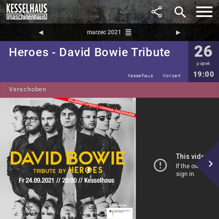
search
reorder
◀︎
marzec 2021
▶︎
26
Heroes - David Bowie Tribute
piątek
19:00
Kesselhaus
Konzert
Verschoben
navigate_next