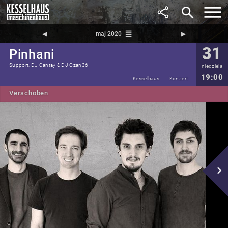
search
reorder
◀︎
maj 2020
▶︎
31
Pinhani
Support: DJ Cantay & DJ Ozan36
niedziela
19:00
Kesselhaus
Konzert
Verschoben
navigate_next