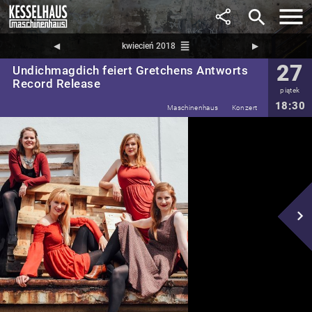
search
reorder
◀︎
kwiecień 2018
▶︎
27
Undichmagdich feiert Gretchens Antworts
Record Release
piątek
18:30
Maschinenhaus
Konzert
navigate_next