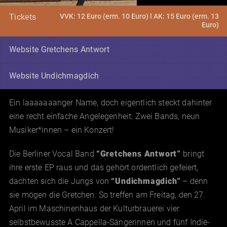
VVK: 12 Euro (erm. 10 Euro) l AK: 15 Euro (erm. 13
Tickets
Euro)
Website Gretchens Antwort
Website Undichmagdich
Ein laaaaaaanger Name, doch eigentlich steckt dahinter
eine recht einfache Angelegenheit: Zwei Bands, neun
Musiker*innen – ein Konzert!
Die Berliner Vocal Band
“Gretchens Antwort”
bringt
ihre erste EP raus und das gehört ordentlich gefeiert,
dachten sich die Jungs von
“Undichmagdich”
– denn
sie mögen die Gretchen. So treffen am Freitag, den 27.
April im Maschinenhaus der Kulturbrauerei vier
selbstbewusste A Cappella-Sängerinnen und fünf Indie-