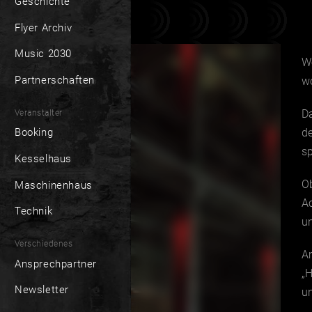
Geschichte
Flyer Archiv
Music 2030
W
Partnerschaften
wo
D
Veranstalter
de
Booking
s
Kesselhaus
Ob
Maschinenhaus
A
Technik
un
Verschiedenes
Am
Ansprechpartner
„H
Newsletter
u