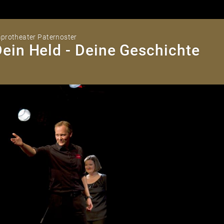
protheater Paternoster
ein Held - Deine Geschichte