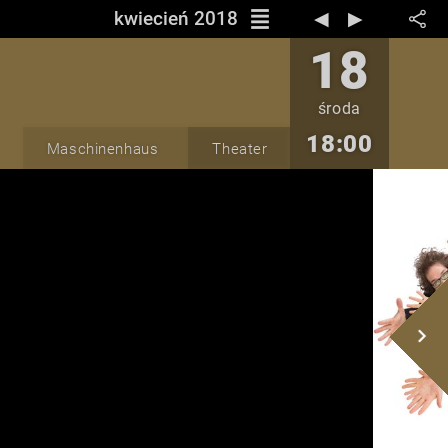
reorder
kwiecień 2018
◀︎
▶︎
18
środa
18:00
Maschinenhaus
Theater
navigate_next