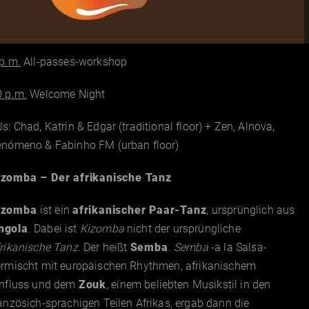
p.m.
All-passes-workshop
0 p.m.
Welcome Night
s: Chad, Katrin & Edgar (traditional floor) + Zen, Alnova,
enómeno & Fabinho FM (urban floor)
izomba – Der afrikanische Tanz
izomba
ist ein
afrikanischer Paar-Tanz
, ursprünglich aus
ngola
. Dabei ist
Kizomba
nicht der ursprüngliche
frikanische Tanz
. Der heißt
Semba
.
Semba
-a la Salsa-
ermischt mit europäischen Rhythmen, afrikanischem
influss und dem
Zouk
, einem beliebten Musikstil in den
anzösich-sprachigen Teilen Afrikas, ergab dann die