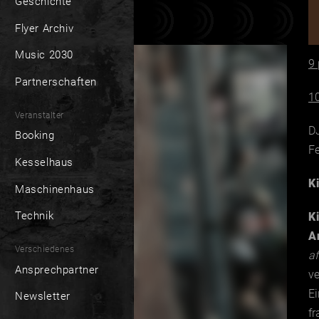
Geschichte
Flyer Archiv
Music 2030
9 
Partnerschaften
1
Veranstalter
DJ
Booking
F
Kesselhaus
K
Maschinenhaus
Technik
K
A
Verschiedenes
a
Ansprechpartner
v
E
Newsletter
fr