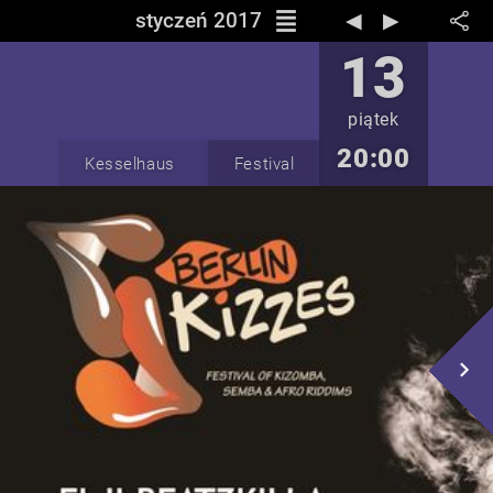
reorder
styczeń 2017
◀︎
▶︎
13
piątek
20:00
Kesselhaus
Festival
navigate_next