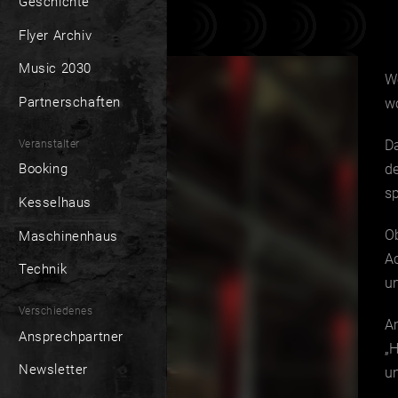
Geschichte
Flyer Archiv
Music 2030
W
Partnerschaften
wo
D
Veranstalter
de
Booking
s
Kesselhaus
Ob
Maschinenhaus
A
Technik
un
Verschiedenes
Am
Ansprechpartner
„H
Newsletter
u