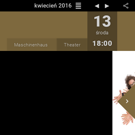
reorder
kwiecień 2016
◀︎
▶︎
13
środa
18:00
Maschinenhaus
Theater
navigate_next