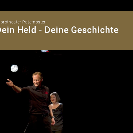
protheater Paternoster
ein Held - Deine Geschichte