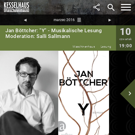
search
reorder
◀︎
marzec 2016
▶︎
10
Jan Böttcher: "Y" - Musikalische Lesung
Moderation: Salli Sallmann
czwartek
19:00
Maschinenhaus
Lesung
navigate_next