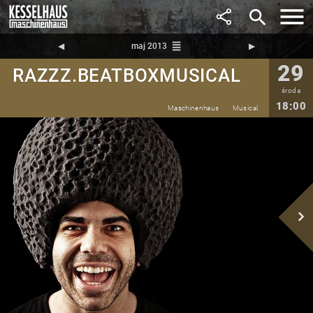
search
reorder
◀︎
maj 2013
▶︎
29
RAZZZ.BEATBOXMUSICAL
środa
18:00
Maschinenhaus
Musical
navigate_next