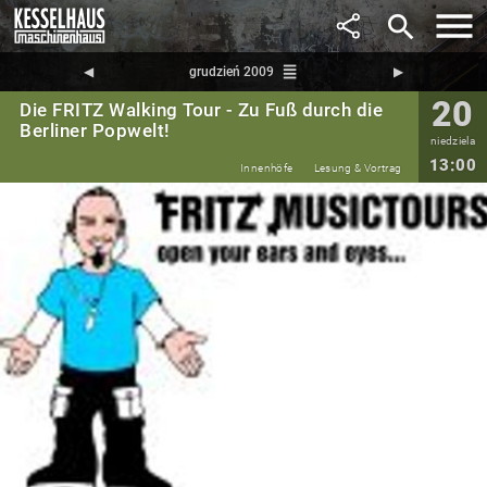
search
reorder
◀︎
grudzień 2009
▶︎
20
Die FRITZ Walking Tour - Zu Fuß durch die
Berliner Popwelt!
niedziela
13:00
Innenhöfe
Lesung & Vortrag